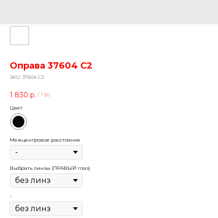
Оправа 37604 C2
SKU:
37604 C2
1 830
р.
/
1 pc
Цвет
Межцентровое расстояние
Выбрать линзы (ПРАВЫЙ глаз)
-