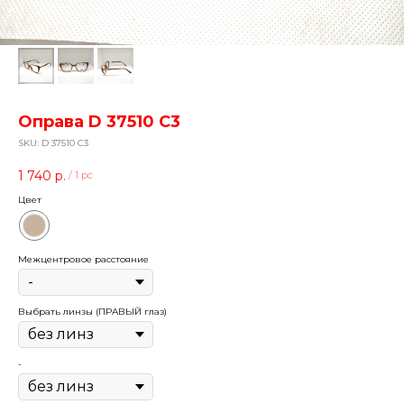
Оправа D 37510 C3
SKU:
D 37510 C3
1 740
р.
/
1 pc
Цвет
Межцентровое расстояние
Выбрать линзы (ПРАВЫЙ глаз)
-