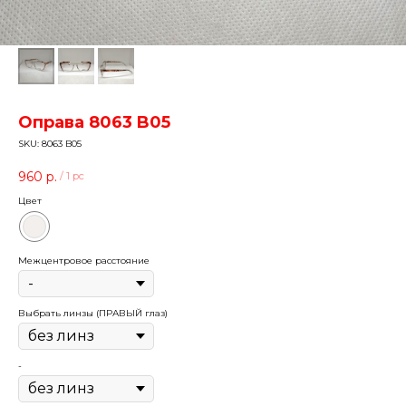
Оправа 8063 B05
SKU:
8063 B05
960
р.
/
1 pc
Цвет
Межцентровое расстояние
Выбрать линзы (ПРАВЫЙ глаз)
-