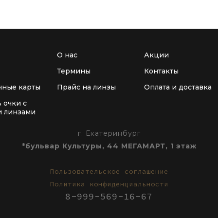
О нас
Акции
Термины
Контакты
чные карты
Прайс на линзы
Оплата и доставка
ь очки с
и линзами
г. Екатеринбург
*бульвар Культуры, 44 МЕГАМАРТ, 1 этаж
Пользовательское соглашение
Политика конфиденциальности
8-999-569-16-67