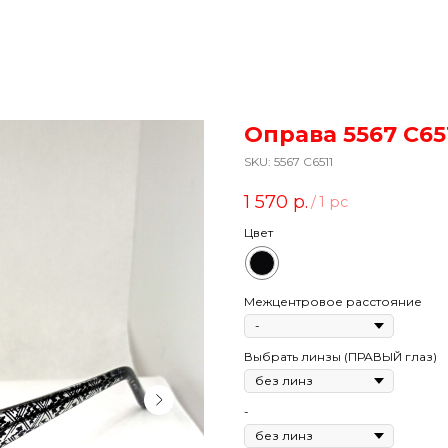
Оправа 5567 C65
SKU:
5567 C6511
1 570
р.
/
1 pc
Цвет
Межцентровое расстояние
Выбрать линзы (ПРАВЫЙ глаз)
-