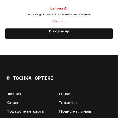
Цепочка (5)
Цепочка для очков с силиконовыми зажимами
250
р.
/
1 pc
В корзину
© TOCHKA OPTIKI
Главная
О нас
Каталог
Термины
Подарочные карты
Прайс на линзы