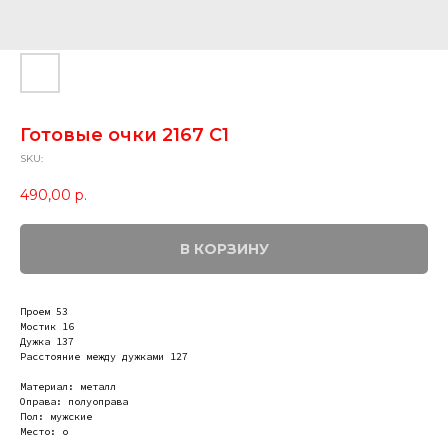
Готовые очки 2167 C1
SKU:
490,00
р.
В КОРЗИНУ
Проем 53
Мостик 16
Дужка 137
Расстояние между дужками 127
Материал: металл
Оправа: полуоправа
Пол: мужские
Место: о