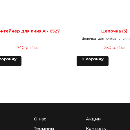
нтейнер для линз А - 6527
Цепочка (5)
Цепочка для очков с сил
зажимами
740
р.
250
р.
/
1 pc
/
1 pc
корзину
В корзину
О нас
Акции
Термины
Контакты