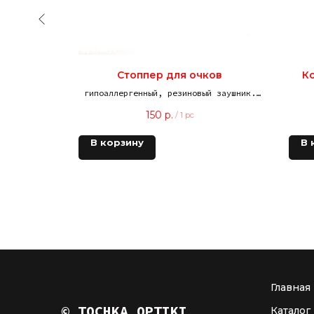
А - 607
Стоппер для очков
Ко
гипоаллергенный, резиновый заушник.
Для регулировки длины заушника.
150
р.
/
1 pc
В корзину
В 
Главная
© TOCHKA OPTIKI
Каталог