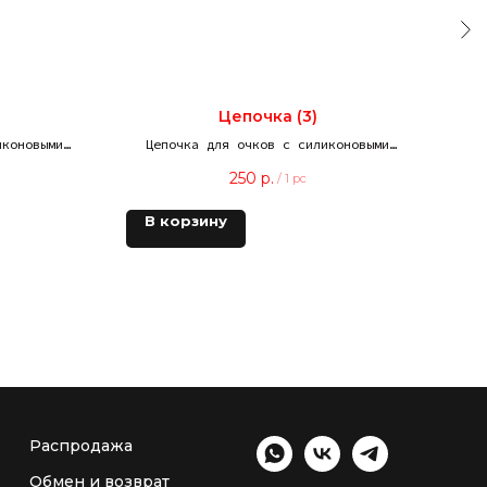
Цепочка (3)
К
иконовыми
Цепочка для очков с силиконовыми
зажимами
250
р.
/
1 pc
В корзину
В
Распродажа
Обмен и возврат