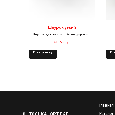
Шнурок узкий
Шнурок для очков. Очень упрощает
эксплуатацию очков, если приходится
60
р.
/
1 pc
все время снимать и надевать очки
В корзину
В 
Главная
© TOCHKA OPTIKI
Каталог