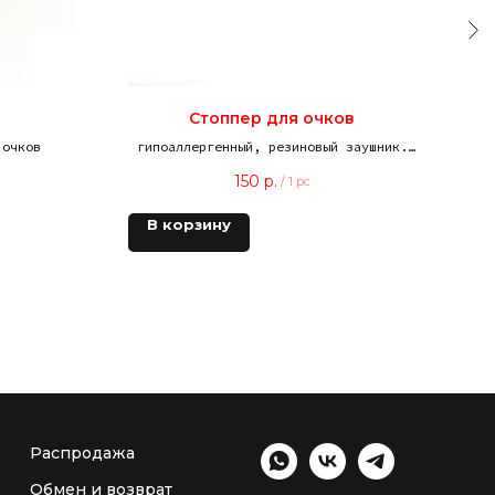
Стоппер для очков
 очков
гипоаллергенный, резиновый заушник.
Для регулировки длины заушника.
150
р.
/
1 pc
В корзину
В
Распродажа
Обмен и возврат