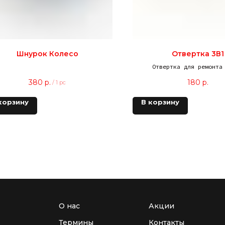
Шнурок Колесо
Отвертка 3В1
Отвертка для ремонта
380
р.
180
р.
/
1 pc
корзину
В корзину
О нас
Акции
Термины
Контакты